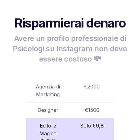
Risparmierai denaro
Avere un profilo professionale di
Psicologi su Instagram non deve
essere costoso 💸
Agenzia di
€2000
Marketing
Designer
€1500
Editore
Solo €9,8
Magico