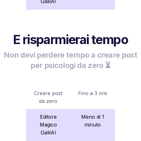
GalilAI
E risparmierai tempo
Non devi perdere tempo a creare post
per psicologi da zero ⏳
Creare post
Fino a 3 ore
da zero
Editore
Meno di 1
Magico
minuto
GalilAI