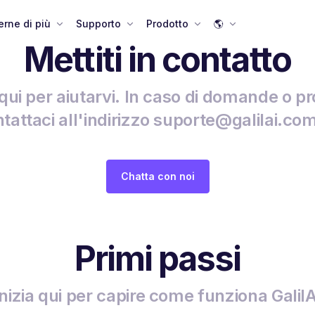
rne di più
Supporto
Prodotto
🌎
Mettiti in contatto
ui per aiutarvi. In caso di domande o p
tattaci all'indirizzo suporte@galilai.co
Chatta con noi
Primi passi
Inizia qui per capire come funziona GalilA