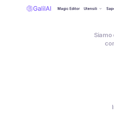
Magic Editor
Utensili
Sape
Siamo q
con