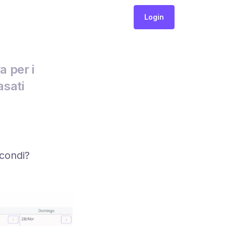
Login
a per i
asati
econdi?