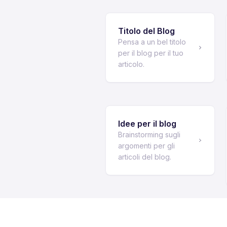
Titolo del Blog
Pensa a un bel titolo
per il blog per il tuo
articolo.
Idee per il blog
Brainstorming sugli
argomenti per gli
articoli del blog.