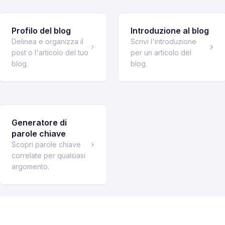
Profilo del blog
Introduzione al blog
Delinea e organizza il
Scrivi l'introduzione
post o l'articolo del tuo
per un articolo del
blog.
blog.
Generatore di
parole chiave
Scopri parole chiave
correlate per qualsiasi
argomento.