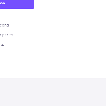
sso
condi
 per te
ro.
