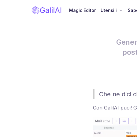
Magic Editor
Utensili
Sape
Genera
post
Che ne dici d
Con GalilAI puoi! G