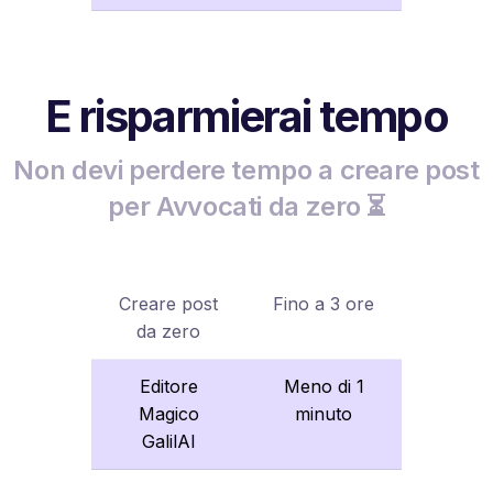
E risparmierai tempo
Non devi perdere tempo a creare post
per Avvocati da zero ⏳
Creare post
Fino a 3 ore
da zero
Editore
Meno di 1
Magico
minuto
GalilAI