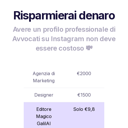
Risparmierai denaro
Avere un profilo professionale di
Avvocati su Instagram non deve
essere costoso 💸
Agenzia di
€2000
Marketing
Designer
€1500
Editore
Solo €9,8
Magico
GalilAI