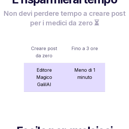
Non devi perdere tempo a creare post
per i medici da zero ⏳
Creare post
Fino a 3 ore
da zero
Editore
Meno di 1
Magico
minuto
GalilAI