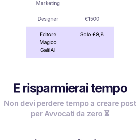
Marketing
Designer
€1500
Editore
Solo €9,8
Magico
GalilAI
E risparmierai tempo
Non devi perdere tempo a creare post
per Avvocati da zero ⏳