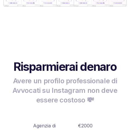
Risparmierai denaro
Avere un profilo professionale di
Avvocati su Instagram non deve
essere costoso 💸
Agenzia di
€2000