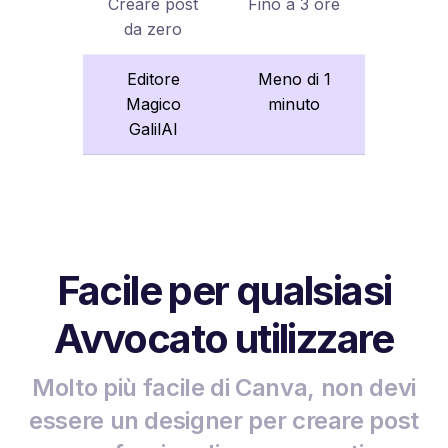
Creare post
Fino a 3 ore
da zero
Editore
Meno di 1
Magico
minuto
GalilAI
Facile per qualsiasi
Avvocato utilizzare
Molto più facile di Canva, non devi
essere un designer per creare post