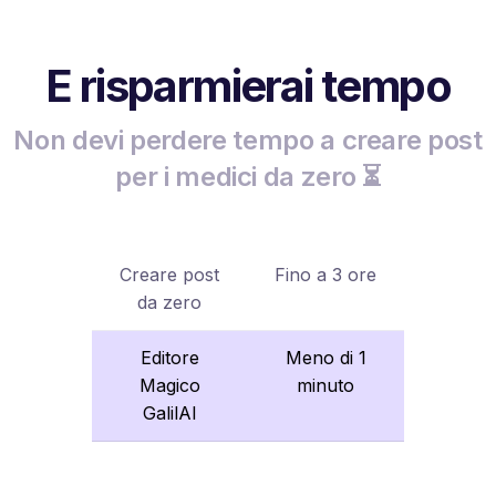
E risparmierai tempo
Non devi perdere tempo a creare post
per i medici da zero ⏳
Creare post
Fino a 3 ore
da zero
Editore
Meno di 1
Magico
minuto
GalilAI