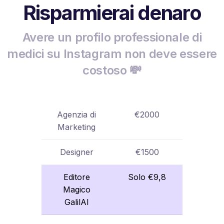
Risparmierai denaro
Avere un profilo professionale di
medici su Instagram non deve essere
costoso 💸
Agenzia di
€2000
Marketing
Designer
€1500
Editore
Solo €9,8
Magico
GalilAI