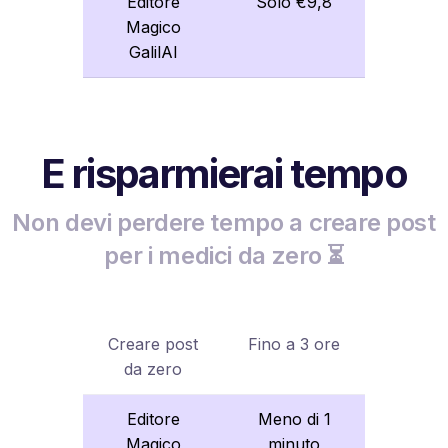
Editore
Solo €9,8
Magico
GalilAI
E risparmierai tempo
Non devi perdere tempo a creare post
per i medici da zero ⏳
Creare post
Fino a 3 ore
da zero
Editore
Meno di 1
Magico
minuto