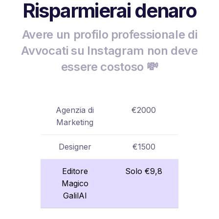
Risparmierai denaro
Avere un profilo professionale di
Avvocati su Instagram non deve
essere costoso 💸
Agenzia di
€2000
Marketing
Designer
€1500
Editore
Solo €9,8
Magico
GalilAI