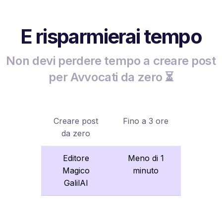
E risparmierai tempo
Non devi perdere tempo a creare post
per Avvocati da zero ⏳
Creare post
Fino a 3 ore
da zero
Editore
Meno di 1
Magico
minuto
GalilAI