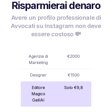
Risparmierai denaro
Avere un profilo professionale di
Avvocati su Instagram non deve
essere costoso 💸
Agenzia di
€2000
Marketing
Designer
€1500
Editore
Solo €9,8
Magico
GalilAI