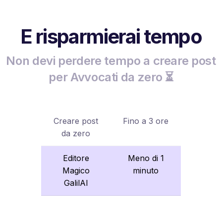
E risparmierai tempo
Non devi perdere tempo a creare post
per Avvocati da zero ⏳
Creare post
Fino a 3 ore
da zero
Editore
Meno di 1
Magico
minuto
GalilAI