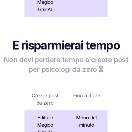
Magico
GalilAI
E risparmierai tempo
Non devi perdere tempo a creare post
per psicologi da zero ⏳
Creare post
Fino a 3 ore
da zero
Editore
Meno di 1
Magico
minuto