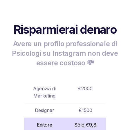
Risparmierai denaro
Avere un profilo professionale di
Psicologi su Instagram non deve
essere costoso 💸
Agenzia di
€2000
Marketing
Designer
€1500
Editore
Solo €9,8