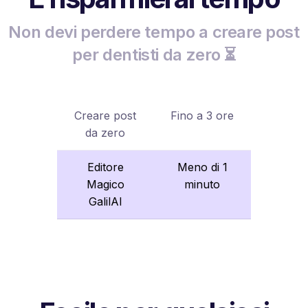
Non devi perdere tempo a creare post
per dentisti da zero ⏳
Creare post
Fino a 3 ore
da zero
Editore
Meno di 1
Magico
minuto
GalilAI