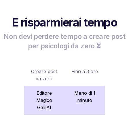
E risparmierai tempo
Non devi perdere tempo a creare post
per psicologi da zero ⏳
Creare post
Fino a 3 ore
da zero
Editore
Meno di 1
Magico
minuto
GalilAI