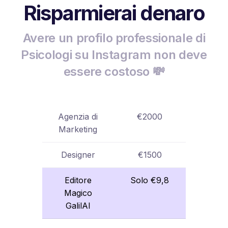
Risparmierai denaro
Avere un profilo professionale di
Psicologi su Instagram non deve
essere costoso 💸
Agenzia di
€2000
Marketing
Designer
€1500
Editore
Solo €9,8
Magico
GalilAI