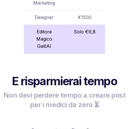
Marketing
Designer
€1500
Editore
Solo €9,8
Magico
GalilAI
E risparmierai tempo
Non devi perdere tempo a creare post
per i medici da zero ⏳