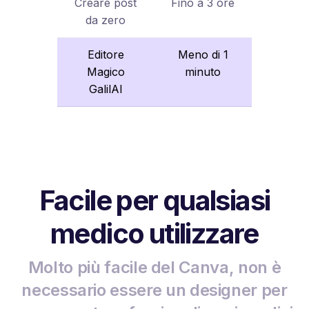
Creare post
Fino a 3 ore
da zero
Editore
Meno di 1
Magico
minuto
GalilAI
Facile per qualsiasi
medico utilizzare
Molto più facile del Canva, non è
necessario essere un designer per