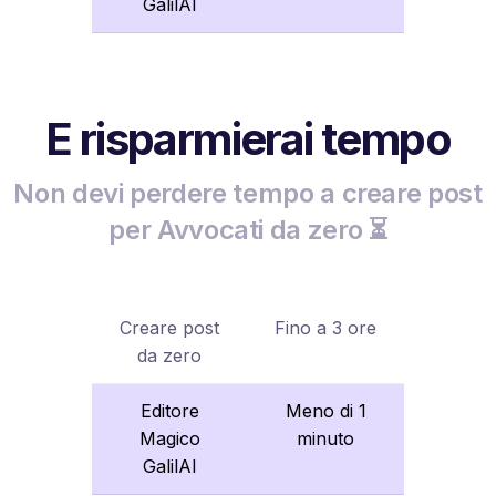
GalilAI
E risparmierai tempo
Non devi perdere tempo a creare post
per Avvocati da zero ⏳
Creare post
Fino a 3 ore
da zero
Editore
Meno di 1
Magico
minuto
GalilAI