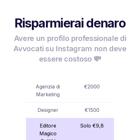
Risparmierai denaro
Avere un profilo professionale di
Avvocati su Instagram non deve
essere costoso 💸
Agenzia di
€2000
Marketing
Designer
€1500
Editore
Solo €9,8
Magico