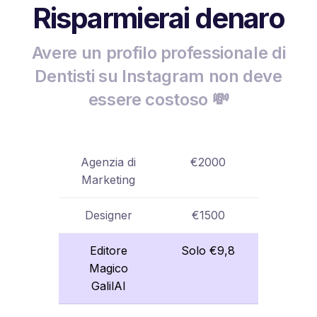
Risparmierai denaro
Avere un profilo professionale di
Dentisti su Instagram non deve
essere costoso 💸
Agenzia di
€2000
Marketing
Designer
€1500
Editore
Solo €9,8
Magico
GalilAI