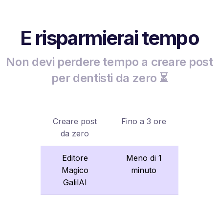
E risparmierai tempo
Non devi perdere tempo a creare post
per dentisti da zero ⏳
Creare post
Fino a 3 ore
da zero
Editore
Meno di 1
Magico
minuto
GalilAI