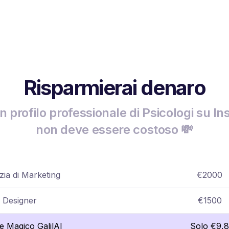
Risparmierai denaro
n profilo professionale di Psicologi su I
non deve essere costoso 💸
ia di Marketing
€2000
Designer
€1500
re Magico GalilAI
Solo €9,8