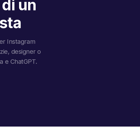
 di un
ista
 per Instagram
nzie, designer o
va e ChatGPT.