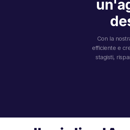
un'ag
des
Con la nostra
efficiente e cr
stagisti, ri