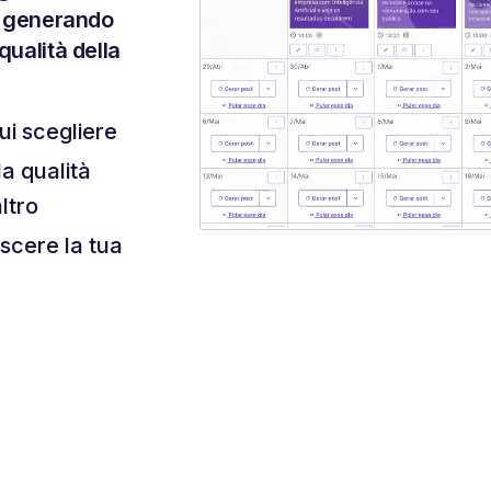
i, generando
qualità della
ui scegliere
la qualità
altro
escere la tua