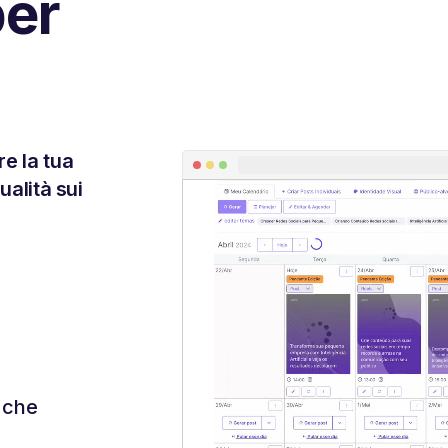
per
re la tua
ualità sui
i che