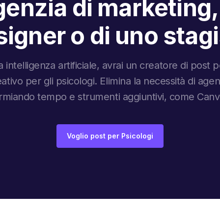
enzia di marketing,
igner o di uno stag
 intelligenza artificiale, avrai un creatore di post
eativo per gli psicologi. Elimina la necessità di age
sparmiando tempo e strumenti aggiuntivi, come Can
Voglio post per Psicologi