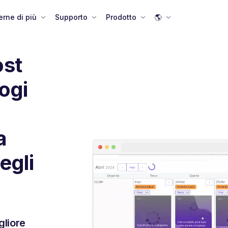
rne di più
Supporto
Prodotto
🌎
ost
logi
a
egli
gliore