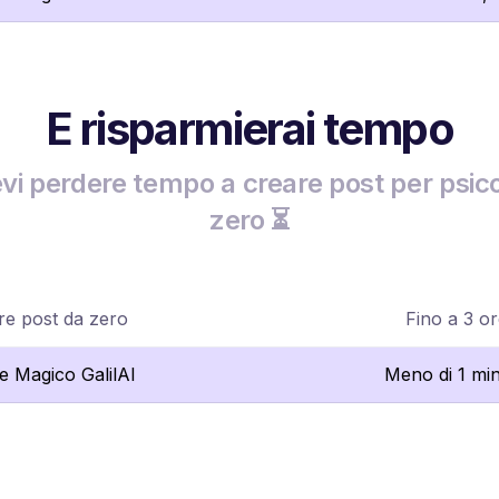
E risparmierai tempo
vi perdere tempo a creare post per psico
zero ⏳
re post da zero
Fino a 3 o
re Magico GalilAI
Meno di 1 mi