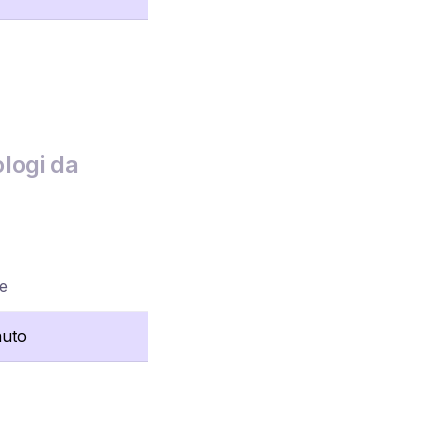
logi da
re
nuto