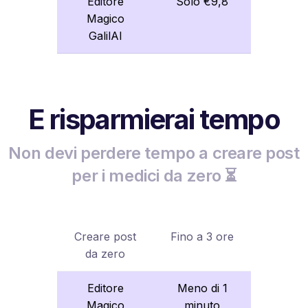
Editore
Solo €9,8
Magico
GalilAI
E risparmierai tempo
Non devi perdere tempo a creare post
per i medici da zero ⏳
Creare post
Fino a 3 ore
da zero
Editore
Meno di 1
Magico
minuto