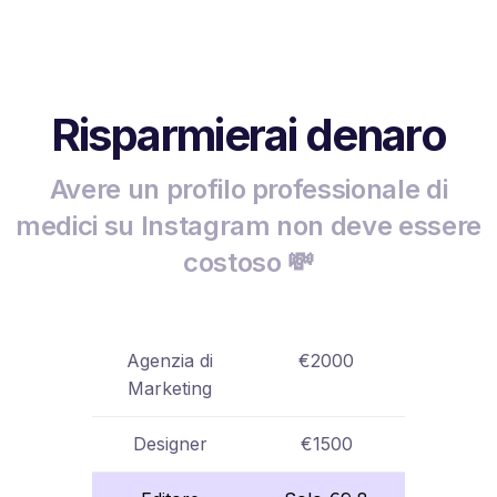
Risparmierai denaro
Avere un profilo professionale di
medici su Instagram non deve essere
costoso 💸
Agenzia di
€2000
Marketing
Designer
€1500