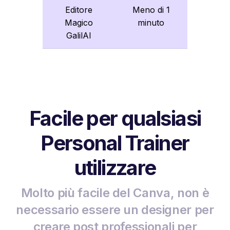
Editore
Meno di 1
Magico
minuto
GalilAI
Facile per qualsiasi
Personal Trainer
utilizzare
Molto più facile del Canva, non è
necessario essere un designer per
creare post professionali per