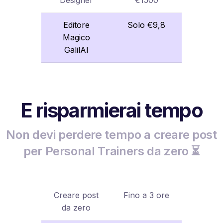
Editore
Solo €9,8
Magico
GalilAI
E risparmierai tempo
Non devi perdere tempo a creare post
per Personal Trainers da zero ⏳
Creare post
Fino a 3 ore
da zero