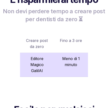
Non devi perdere tempo a creare post
per dentisti da zero ⏳
Creare post
Fino a 3 ore
da zero
Editore
Meno di 1
Magico
minuto
GalilAI