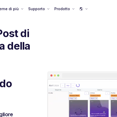
rne di più
Supporto
Prodotto
🌎
Post di
a della
ndo
gliore