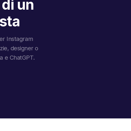
 di un
ista
 per Instagram
nzie, designer o
va e ChatGPT.