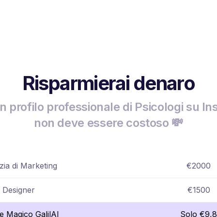
Risparmierai denaro
n profilo professionale di Psicologi su I
non deve essere costoso 💸
ia di Marketing
€2000
Designer
€1500
re Magico GalilAI
Solo €9,8