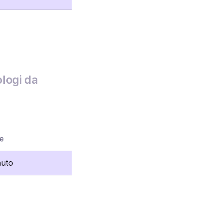
logi da
re
nuto