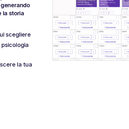
i, generando
 la storia
ui scegliere
a psicologia
escere la tua