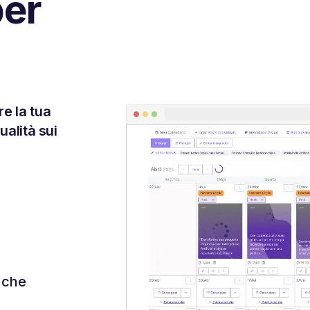
per
re la tua
ualità sui
i che