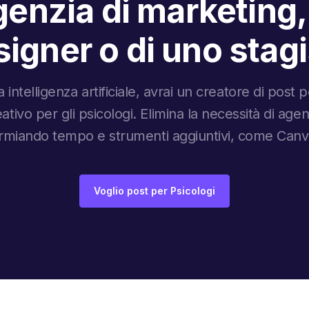
enzia di marketing,
igner o di uno stag
 intelligenza artificiale, avrai un creatore di post
eativo per gli psicologi. Elimina la necessità di age
sparmiando tempo e strumenti aggiuntivi, come Can
Voglio post per Psicologi