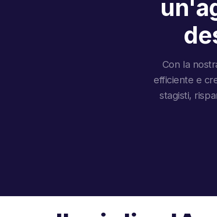
un'ag
des
Con la nostra
efficiente e cr
stagisti, ri