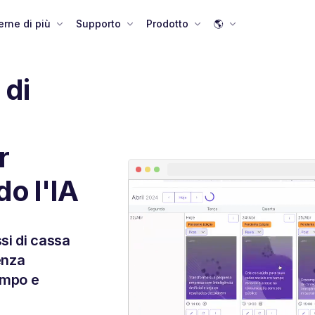
rne di più
Supporto
Prodotto
🌎
 di
r
do l'IA
si di cassa
genza
empo e