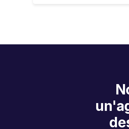
No
un'ag
des