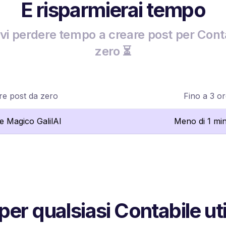
E risparmierai tempo
i perdere tempo a creare post per Cont
zero ⏳
re post da zero
Fino a 3 o
re Magico GalilAI
Meno di 1 mi
per qualsiasi Contabile ut