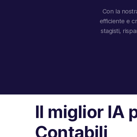
Con la nostra
efficiente e c
stagisti, ri
Il miglior IA 
Contabili