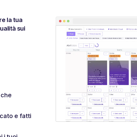
re la tua
ualità sui
i che
cato e fatti
 i tuoi