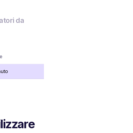
atori da
re
nuto
ilizzare