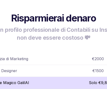
Risparmierai denaro
n profilo professionale di Contabili su I
non deve essere costoso 💸
ia di Marketing
€2000
Designer
€1500
re Magico GalilAI
Solo €9,8