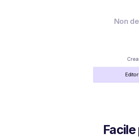
Non dev
Crea
Edito
Facile 