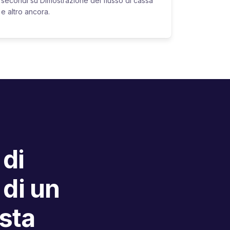
secondi su Dimostrazione del flusso di cassa
e altro ancora.
 di
 di un
ista