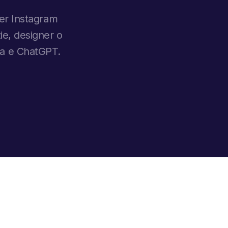
 per Instagram
zie, designer o
va e ChatGPT.