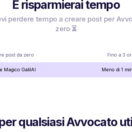
E risparmierai tempo
vi perdere tempo a creare post per Avvo
zero ⏳
re post da zero
Fino a 3 o
re Magico GalilAI
Meno di 1 mi
 per qualsiasi Avvocato uti