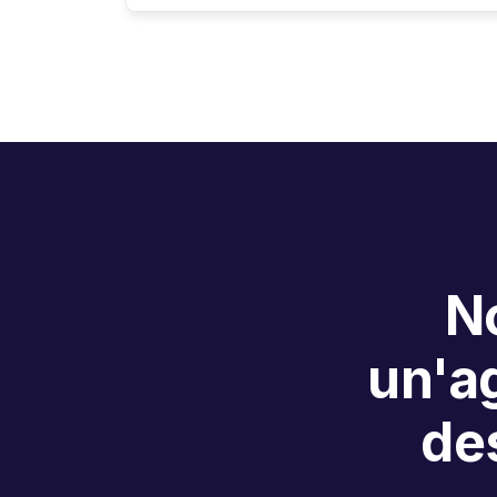
No
un'ag
des