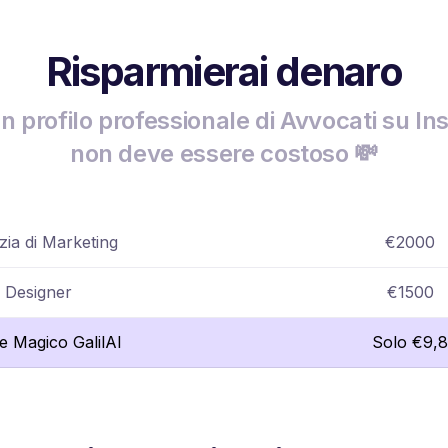
Risparmierai denaro
n profilo professionale di Avvocati su I
non deve essere costoso 💸
ia di Marketing
€2000
Designer
€1500
re Magico GalilAI
Solo €9,8