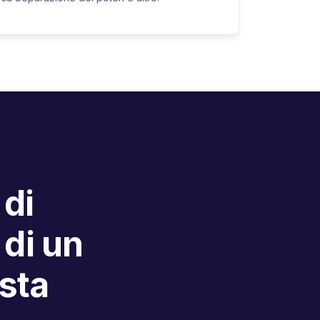
 di
 di un
ista