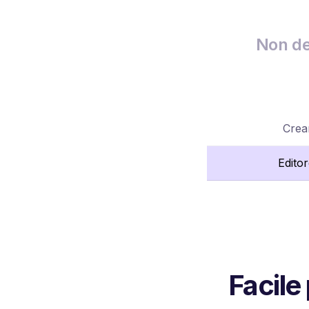
Non de
Crea
Edito
Facile