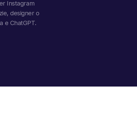
 per Instagram
nzie, designer o
va e ChatGPT.