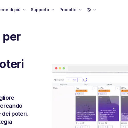
rne di più
Supporto
Prodotto
🌎
 per
oteri
gliore
, creando
dei poteri.
tegia