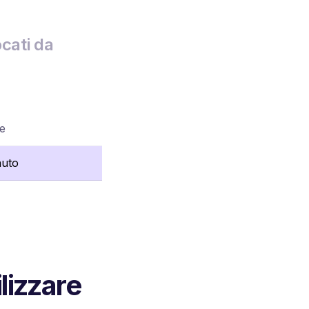
cati da
re
nuto
lizzare