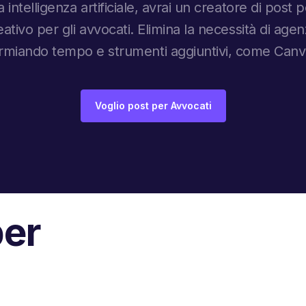
 intelligenza artificiale, avrai un creatore di post
eativo per gli avvocati. Elimina la necessità di age
sparmiando tempo e strumenti aggiuntivi, come Can
Voglio post per Avvocati
per