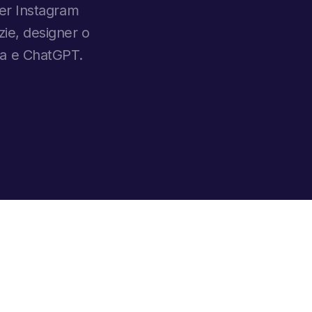
 per Instagram
nzie, designer o
va e ChatGPT.