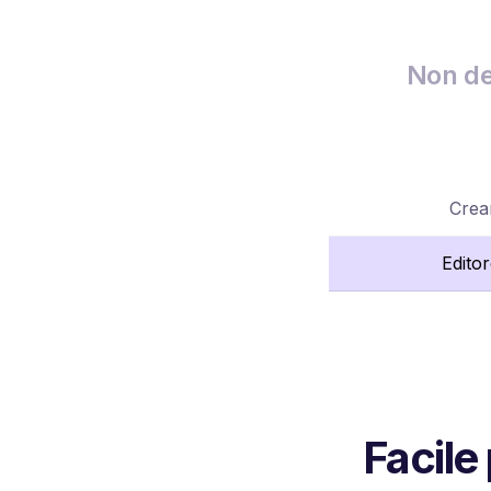
Non de
Crea
Edito
Facile