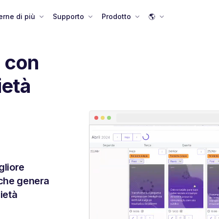
rne di più
Supporto
Prodotto
🌎
m con
ietà
gliore
i che genera
rietà