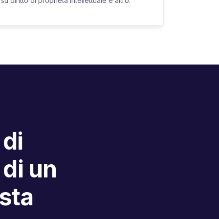
su diritto di proprietà intellettuale e altro.
 di
 di un
ista