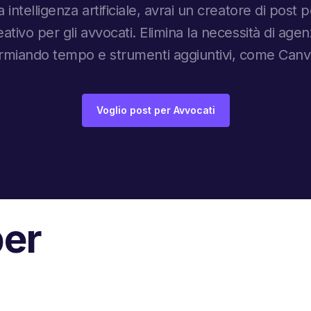
 intelligenza artificiale, avrai un creatore di post
eativo per gli avvocati. Elimina la necessità di age
sparmiando tempo e strumenti aggiuntivi, come Can
Voglio post per Avvocati
per