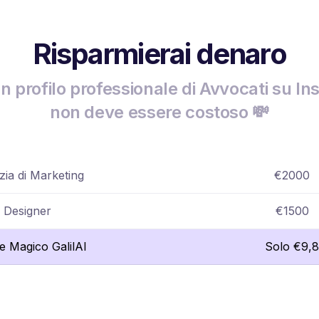
Risparmierai denaro
n profilo professionale di Avvocati su I
non deve essere costoso 💸
ia di Marketing
€2000
Designer
€1500
re Magico GalilAI
Solo €9,8