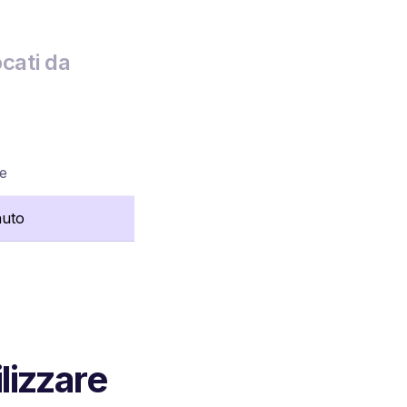
cati da
re
nuto
lizzare