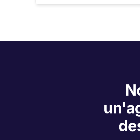
No
un'ag
des