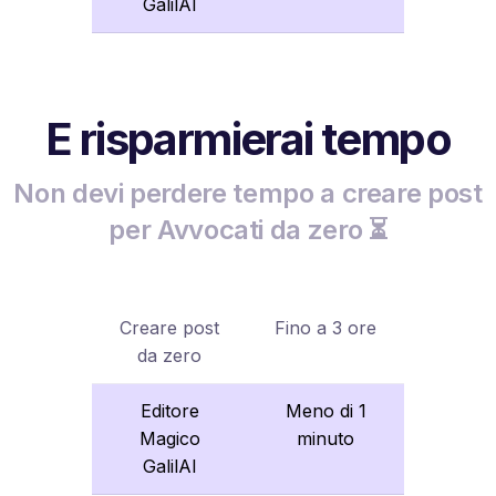
GalilAI
E risparmierai tempo
Non devi perdere tempo a creare post
per Avvocati da zero ⏳
Creare post
Fino a 3 ore
da zero
Editore
Meno di 1
Magico
minuto
GalilAI