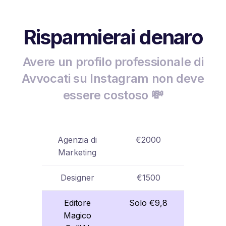
Risparmierai denaro
Avere un profilo professionale di
Avvocati su Instagram non deve
essere costoso 💸
Agenzia di
€2000
Marketing
Designer
€1500
Editore
Solo €9,8
Magico