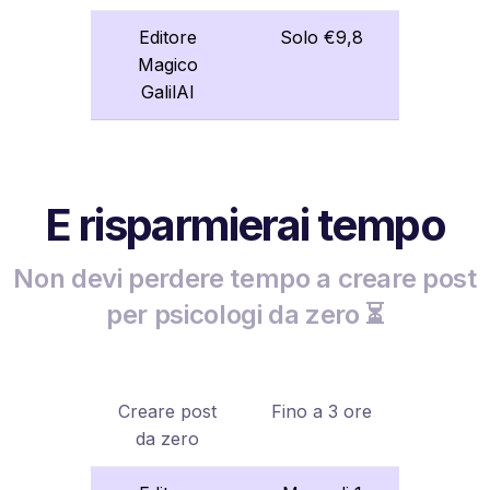
Editore
Solo €9,8
Magico
GalilAI
E risparmierai tempo
Non devi perdere tempo a creare post
per psicologi da zero ⏳
Creare post
Fino a 3 ore
da zero