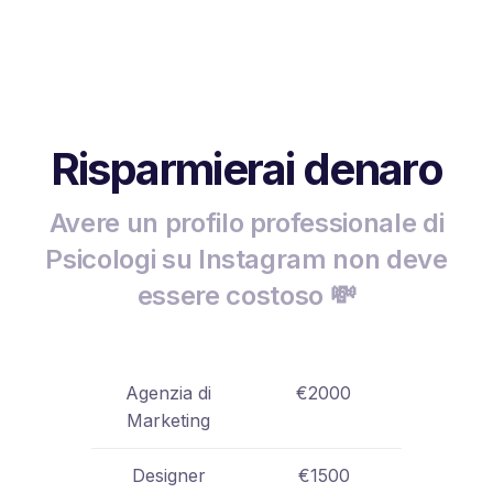
Risparmierai denaro
Avere un profilo professionale di
Psicologi su Instagram non deve
essere costoso 💸
Agenzia di
€2000
Marketing
Designer
€1500