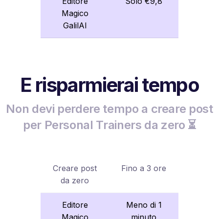
Editore
Solo €9,8
Magico
GalilAI
E risparmierai tempo
Non devi perdere tempo a creare post
per Personal Trainers da zero ⏳
Creare post
Fino a 3 ore
da zero
Editore
Meno di 1
Magico
minuto