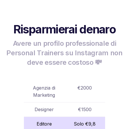
Risparmierai denaro
Avere un profilo professionale di
Personal Trainers su Instagram non
deve essere costoso 💸
Agenzia di
€2000
Marketing
Designer
€1500
Editore
Solo €9,8