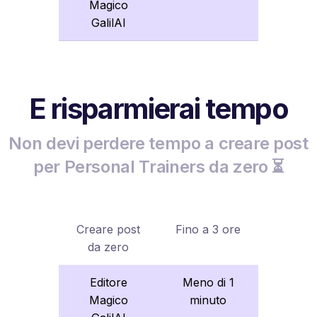
Magico
GalilAI
E risparmierai tempo
Non devi perdere tempo a creare post
per Personal Trainers da zero ⏳
Creare post
Fino a 3 ore
da zero
Editore
Meno di 1
Magico
minuto