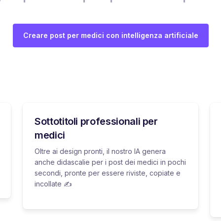
Creare post per medici con intelligenza artificiale
Sottotitoli professionali per
medici
Oltre ai design pronti, il nostro IA genera
anche didascalie per i post dei medici in pochi
secondi, pronte per essere riviste, copiate e
incollate ✍️