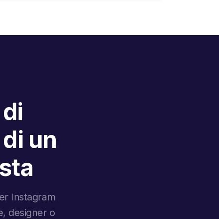
 di
 di un
ista
 per Instagram
ie, designer o