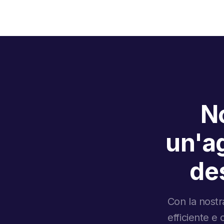
No
un'ag
des
Con la nostra
efficiente e 