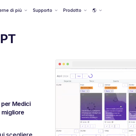
rne di più
Supporto
Prodotto
🌎
GPT
 per Medici
 migliore
ui scegliere