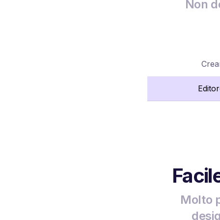
Non de
Crea
Edito
Facil
Molto p
desig