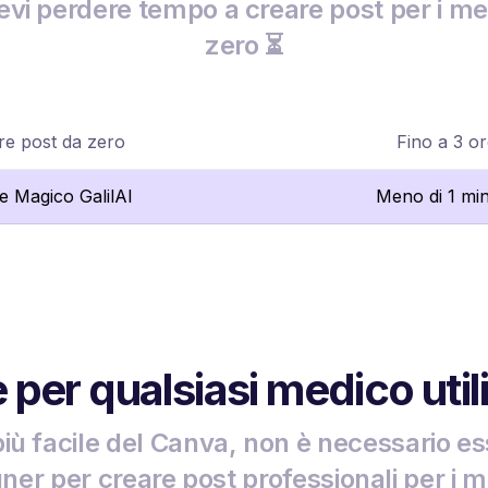
vi perdere tempo a creare post per i me
zero ⏳
re post da zero
Fino a 3 o
re Magico GalilAI
Meno di 1 mi
e per qualsiasi medico util
iù facile del Canva, non è necessario e
ner per creare post professionali per i m