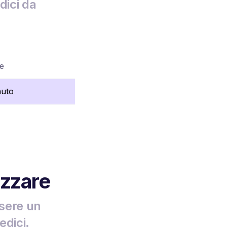
dici da
re
nuto
izzare
ssere un
edici.