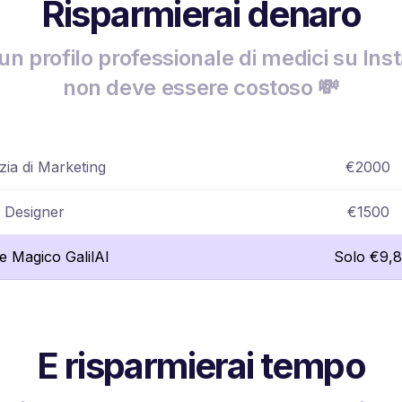
Risparmierai denaro
un profilo professionale di medici su In
non deve essere costoso 💸
ia di Marketing
€2000
Designer
€1500
re Magico GalilAI
Solo €9,8
E risparmierai tempo