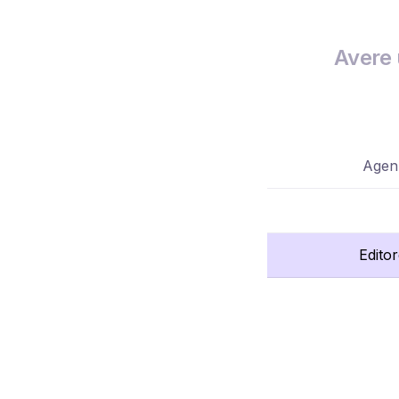
Avere 
Agenz
Edito