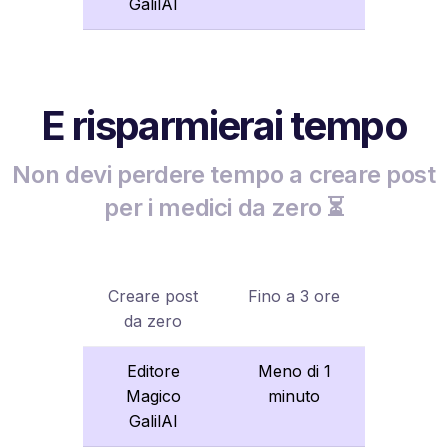
GalilAI
E risparmierai tempo
Non devi perdere tempo a creare post
per i medici da zero ⏳
Creare post
Fino a 3 ore
da zero
Editore
Meno di 1
Magico
minuto
GalilAI