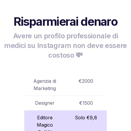
Risparmierai denaro
Avere un profilo professionale di
medici su Instagram non deve essere
costoso 💸
Agenzia di
€2000
Marketing
Designer
€1500
Editore
Solo €9,8
Magico