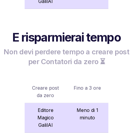
GalilAI
E risparmierai tempo
Non devi perdere tempo a creare post
per Contatori da zero ⏳
Creare post
Fino a 3 ore
da zero
Editore
Meno di 1
Magico
minuto
GalilAI