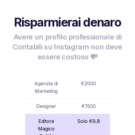
Risparmierai denaro
Avere un profilo professionale di
Contabili su Instagram non deve
essere costoso 💸
Agenzia di
€2000
Marketing
Designer
€1500
Editore
Solo €9,8
Magico