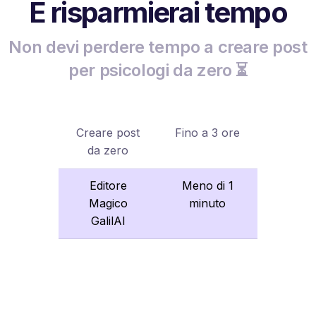
E risparmierai tempo
Non devi perdere tempo a creare post
per psicologi da zero ⏳
Creare post
Fino a 3 ore
da zero
Editore
Meno di 1
Magico
minuto
GalilAI