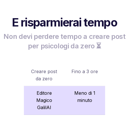
E risparmierai tempo
Non devi perdere tempo a creare post
per psicologi da zero ⏳
Creare post
Fino a 3 ore
da zero
Editore
Meno di 1
Magico
minuto
GalilAI