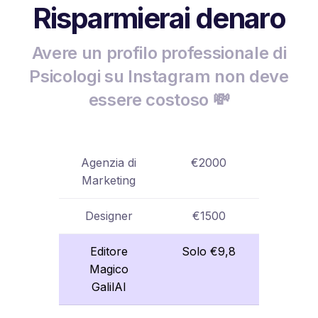
Risparmierai denaro
Avere un profilo professionale di
Psicologi su Instagram non deve
essere costoso 💸
Agenzia di
€2000
Marketing
Designer
€1500
Editore
Solo €9,8
Magico
GalilAI