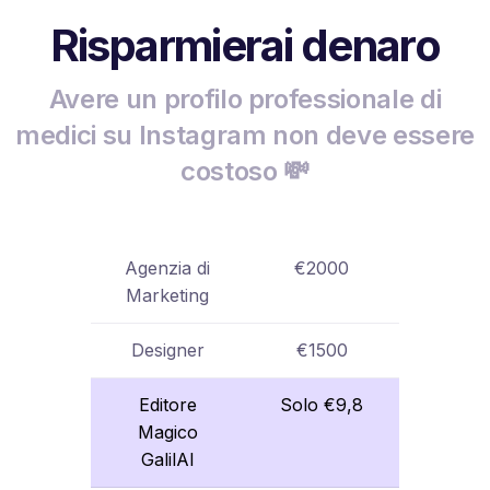
Risparmierai denaro
Avere un profilo professionale di
medici su Instagram non deve essere
costoso 💸
Agenzia di
€2000
Marketing
Designer
€1500
Editore
Solo €9,8
Magico
GalilAI