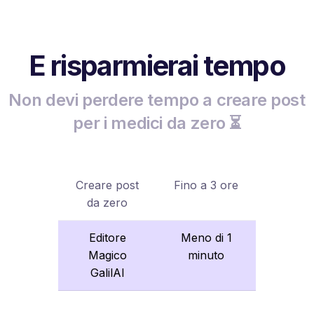
E risparmierai tempo
Non devi perdere tempo a creare post
per i medici da zero ⏳
Creare post
Fino a 3 ore
da zero
Editore
Meno di 1
Magico
minuto
GalilAI